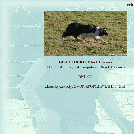
vrh 
FAST FLOCKIE Black Chevers
DOV (CEA, PRA, Kat..) negatvní, DNA CEA carrier
DKK 0/1
zkoušky/závody: ZVOP, ZPOP1,HWT, IHT1, ZOP