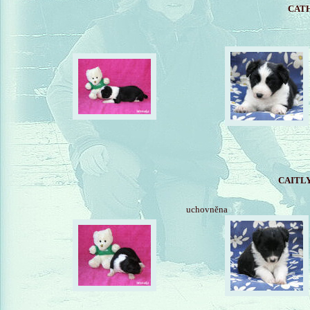
CATH
CAITLY
uchovněna